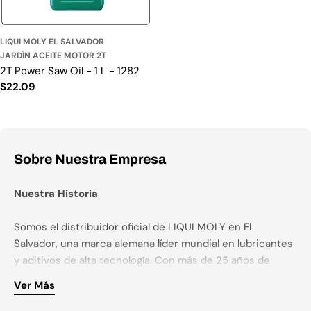
LIQUI MOLY EL SALVADOR
JARDÍN ACEITE MOTOR 2T
2T Power Saw Oil - 1 L - 1282
Precio habitual
$22.09
Sobre Nuestra Empresa
Nuestra Historia
Somos el distribuidor oficial de LIQUI MOLY en El
Salvador, una marca alemana líder mundial en lubricantes
y aditivos de alta tecnología. Con más de 25 años de
experiencia e innovación alemana, LIQUI MOLY es
Ver Más
sinónimo de calidad superior y rendimiento excepcional.