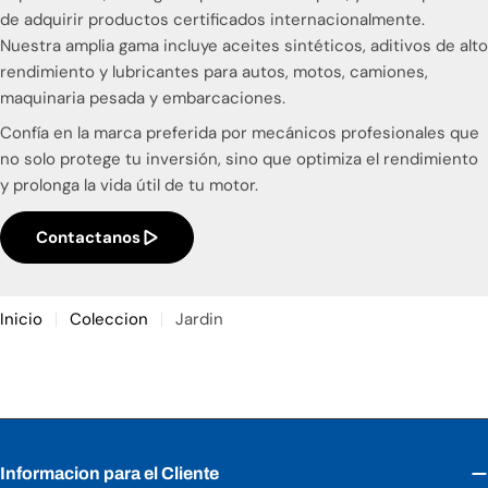
de adquirir productos certificados internacionalmente.
Productos 100% originales con garantía
Nuestra amplia gama incluye aceites sintéticos, aditivos de alto
Asesoría técnica especializada
rendimiento y lubricantes para autos, motos, camiones,
Tecnología alemana probada mundialmente
maquinaria pesada y embarcaciones.
Soluciones para todo tipo de vehículos
Confía en la marca preferida por mecánicos profesionales que
Confía en la calidad alemana. Confía en LIQUI MOLY El
no solo protege tu inversión, sino que optimiza el rendimiento
Salvador.
y prolonga la vida útil de tu motor.
Contactanos
Inicio
Coleccion
Jardin
Informacion para el Cliente