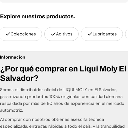
Qué Ofrecemos
Explore nuestros productos.
Productos premium alemanes para el cuidado automotriz:
aceites de motor, aditivos, lubricantes especializados y
soluciones técnicas que maximizan el rendimiento y
Colecciones
Aditivos
Lubricantes
prolongan la vida útil de tu vehículo. Cada producto LIQUI
MOLY cumple con los más altos estándares
internacionales.
Informacion
Nuestro Compromiso
¿Por qué comprar en Liqui Moly El
Brindamos a los salvadoreños acceso a tecnología
Salvador?
automotriz de clase mundial, respaldada por asesoría
técnica especializada. Nos enfocamos en la satisfacción
Somos el distribuidor oficial de LIQUI MOLY en El Salvador,
del cliente, ofreciendo productos genuinos que protegen
garantizando productos 100% originales con calidad alemana
tu inversión y optimizan el desempeño de tu motor.
respaldada por más de 80 años de experiencia en el mercado
automotriz.
Por Qué Elegirnos
Al comprar con nosotros obtienes asesoría técnica
especializada, entregas rápidas a todo el país, y la tranquilidad
Distribuidor oficial autorizado en El Salvador