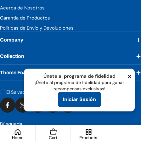
Acerca de Nosotros
Garantía de Productos
Políticas de Envío y Devoluciones
Company
Collection
Theme Features
Únete al programa de fidelidad
¡Únete al programa de fidelidad para ganar
recompensas exclusivas!
País/región
Métodos de pago
El Salvador (USD $)
Iniciar Sesión
Facebook
X (Twitter)
Instagram
Tiktok
YouTube
Búsqueda
© 2026
Liqui Moly El Salvador
.
Tecnología de Shopify
Home
Cart
Products