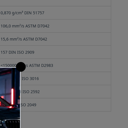
0,870 g/cm³ DIN 51757
106,0 mm²/s ASTM D7042
15,6 mm²/s ASTM D7042
157 DIN ISO 2909
<150000 mPas ASTM D2983
-51 °C DIN ISO 3016
200 °C DIN ISO 2592
L 1,5 DIN ISO 2049
Hacer una pregu