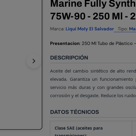
Marine Fully Synth
75W-90 - 250 Ml - 
Marca:
Liqui Moly El Salvador
Tipo:
Ma
Presentacion
: 250 Ml Tubo de Plástico 
DESCRIPCIÓN
Abrir el archivo 1 en una ventana modal
Aceite del cambio sintético de alto r
elevada. Garantiza un funcionamiento 
servicio más duras y con grandes oscil
corrosión y el desgaste. Reduce los ruid
DATOS TÉCNICOS
Clase SAE (aceites para
transmisiones):