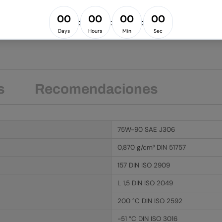
Compartir:
s
Recomendaciones
75W-90 SAE J306
0,870 g/cm³ DIN 51757
157 DIN ISO 2909
L 1,5 DIN ISO 2049
200 °C DIN ISO 2592
-51 °C DIN ISO 3016