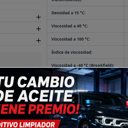
Densidad a 15 °C:
Viscosidad a 40 °C:
Viscosidad a 100 °C:
Índice de viscosidad:
Viscosidad a -40 °C (Brookfield):
No almacenamos
lla.
Punto de fluidez:
Punto de combustión:
Número de color (ASTM):
Precio habitual
$22.14