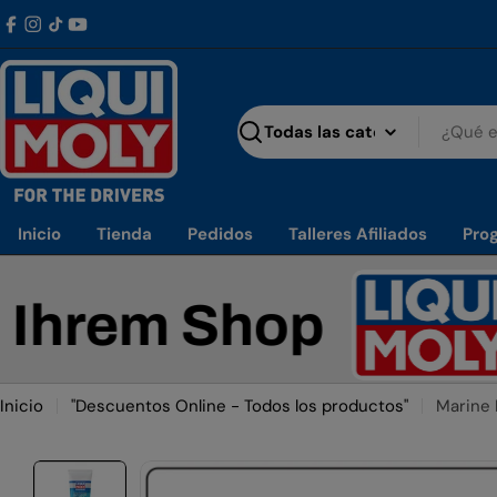
Saltar al contenido
Facebook
Instagram
Tiktok
YouTube
Buscar
Inicio
Tienda
Pedidos
Talleres Afiliados
Prog
rem Shop
We
Inicio
"Descuentos Online - Todos los productos"
Marine 