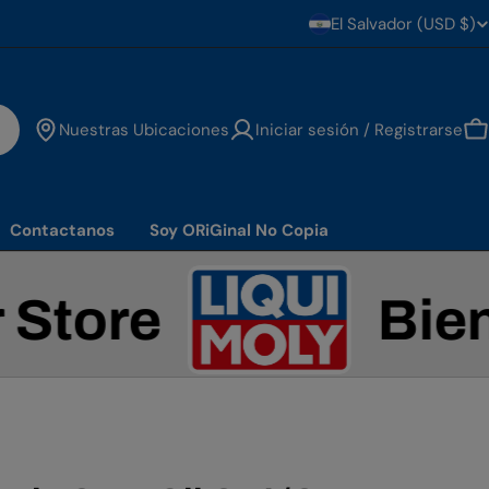
El Salvador (USD $)
País/regió
Nuestras Ubicaciones
Iniciar sesión / Registrarse
C
Contactanos
Soy ORiGinal No Copia
re
Bienveni