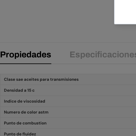
Propiedades
Especificacione
Clase sae aceites para transmisiones
Densidad a 15 c
Indice de viscosidad
Numero de color astm
Punto de combustion
Punto de fluidez