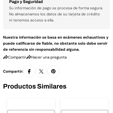
Métodos de pago
Pago y Seguridad
Su información de pago se procesa de forma segura.
No almacenamos los datos de su tarjeta de crédito
ni tenemos acceso a ella.
Nuestra información se basa en exámenes exhaustivos y
Hacer una pregunta
puede calificarse de fiable, no obstante solo debe servir
de referencia sin responsabilidad alguna.
Tu nombre
Compartir
Hacer una pregunta
Tu correo electrónico
Compartir:
Compartir este producto
Tu teléfono
Copiar
Compartir
Productos Similares
Tu mensaje