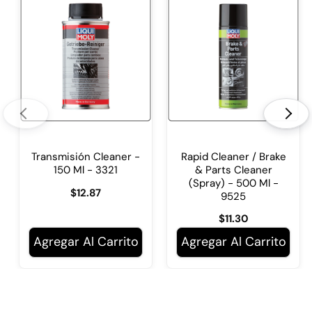
Los campos marcados con * son obligatorios.
Enviar Pregunta
<
>
Rapid Cleaner / Brake
Transmisión Cleaner -
& Parts Cleaner
150 Ml - 3321
(Spray) - 500 Ml -
$12.87
9525
$11.30
Agregar Al Carrito
Agregar Al Carrito