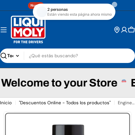
Saltar al contenido
Linea Completa de Productos
Nuevo
C
Buscar
elcome to your Store
Bi
Inicio
"Descuentos Online - Todos los productos"
Engine Compartment Cleaner - 400 Ml - 3326