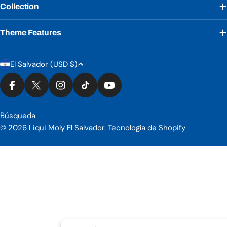
Collection
Theme Features
País/región
Métodos de pago
El Salvador (USD $)
Facebook
X (Twitter)
Instagram
Tiktok
YouTube
Búsqueda
© 2026
Liqui Moly El Salvador
.
Tecnología de Shopify